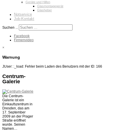
Geräte und Hilfen
Glasmontagegerät
Glasheber
Notservice
Job-Kontakt
Suchen ...
Facebook
Firmenvideo
×
Warnung
JUser: :_load: Fehler beim Laden des Benutzers mit der ID: 166
Centrum-
Galerie
Die Centrum-
Galerie ist ein
Einkaufszentrum in
Dresden, das am
17. September
2009 an der Prager
Straße eröffnet
wurde. Seinen
Namen…