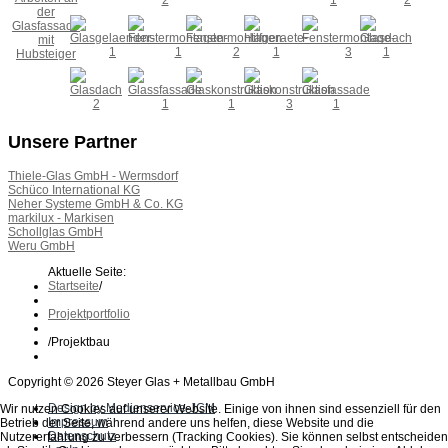
Unsere Partner
Thiele-Glas GmbH - Wermsdorf
Schüco International KG
Neher Systeme GmbH & Co. KG
markilux - Markisen
Schollglas GmbH
Weru GmbH
Aktuelle Seite:
Startseite
/
Projektportfolio
/
Projektbau
Copyright © 2026 Steyer Glas + Metallbau GmbH
Design by Medienservice-JCM
Wir nutzen Cookies auf unserer Website. Einige von ihnen sind essenziell für den
Impressum
Betrieb der Seite, während andere uns helfen, diese Website und die
Datenschutz
Nutzererfahrung zu verbessern (Tracking Cookies). Sie können selbst entscheiden