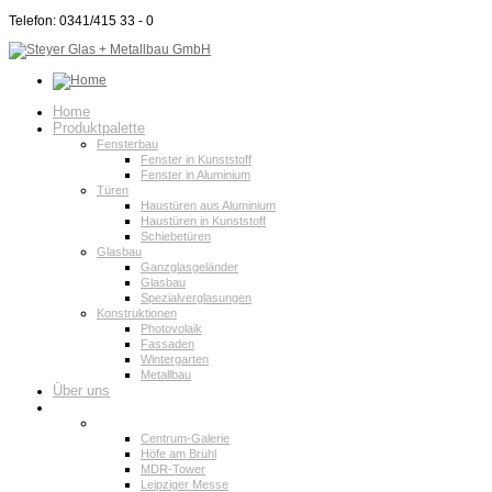
Telefon: 0341/415 33 - 0
Home
Produktpalette
Fensterbau
Fenster in Kunststoff
Fenster in Aluminium
Türen
Haustüren aus Aluminium
Haustüren in Kunststoff
Schiebetüren
Glasbau
Ganzglasgeländer
Glasbau
Spezialverglasungen
Konstruktionen
Photovolaik
Fassaden
Wintergarten
Metallbau
Über uns
Projektportfolio
Projektbau
Centrum-Galerie
Höfe am Brühl
MDR-Tower
Leipziger Messe