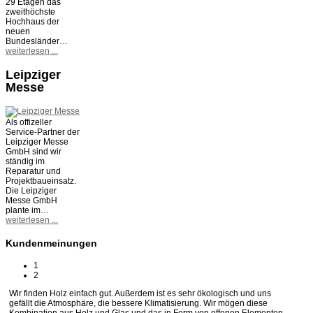
29 Etagen das
zweithöchste
Hochhaus der
neuen
Bundesländer…
weiterlesen ...
Leipziger
Messe
Als offizeller
Service-Partner der
Leipziger Messe
GmbH sind wir
ständig im
Reparatur und
Projektbaueinsatz.
Die Leipziger
Messe GmbH
plante im…
weiterlesen ...
Kundenmeinungen
1
2
Wir finden Holz einfach gut. Außerdem ist es sehr ökologisch und uns
gefällt die Atmosphäre, die bessere Klimatisierung. Wir mögen diese